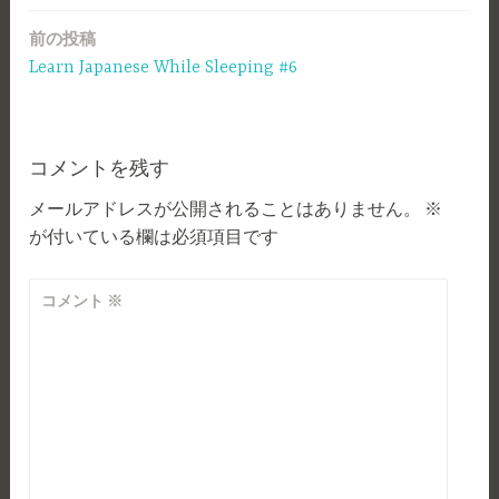
前の投稿
投
Learn Japanese While Sleeping #6
稿
ナ
ビ
コメントを残す
ゲ
メールアドレスが公開されることはありません。
※
が付いている欄は必須項目です
ー
シ
コメント
※
ョ
ン