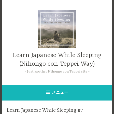
コ
ン
テ
ン
ツ
へ
ス
キ
ッ
Learn Japanese While Sleeping
プ
(Nihongo con Teppei Way)
Just another Nihongo con Teppei site
メニュー
Learn Japanese While Sleeping #7