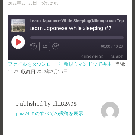
2022年2月25日
phi82408
Learn Japanese While Sleeping(Nihongo con Teppei Way)
Learn Japanese While Sleeping #7
PLAY
1X
00:00
/
10:23
REWIND
FAST
EPISODE
SUBSCRIBE
SHARE
10
FORWARD
ファイルをダウンロード
|
新規ウィンドウで再生
|
時間:
SECONDS
30
10:23
|
収録日 2022年2月25日
SHARE
RSS FEED
SECONDS
LINK
EMBED
Published by
phi82408
phi82408 のすべての投稿を表示